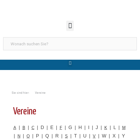
Sie sind hier: Vereine
Vereine
|
|
| D | E |
| G | H | I | J |
| L |
A
B
C
F
K
M
|
|
| P | Q | R |
| T | U |
| W | X | Y
N
O
S
V