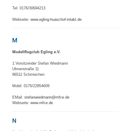
Tel: 0176/30694213
Webseite:
www.egling-huaschof-intakt.de
M
Modellflugclub Egling e.V.
1.Vorsitzender Stefan Wiedmann
Ulmenstraße 11
86511 Schmiechen
Mobil: 0176/22854609
EMail:
stefanwiedmann@mfce.de
Webseite:
www.mfce.de
N