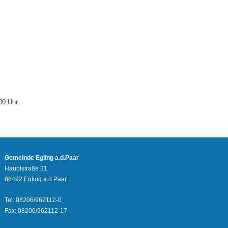
00 Uhr.
Gemeinde Egling a.d.Paar
Hauptstraße 31
86492 Egling a.d.Paar
Tel: 08206/962112-0
Fax: 08206/962112-17